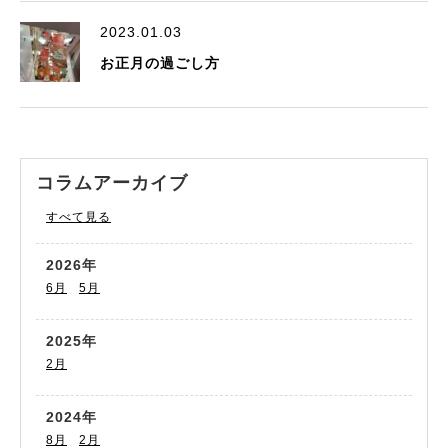
2023.01.03
お正月の過ごし方
コラムアーカイブ
すべて見る
2026年
6月
5月
2025年
2月
2024年
8月
2月