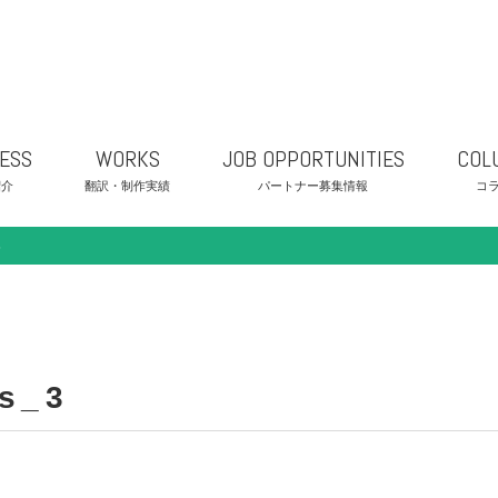
ESS
WORKS
JOB OPPORTUNITIES
COL
紹介
翻訳・制作実績
パートナー募集情報
コ
3
s_3