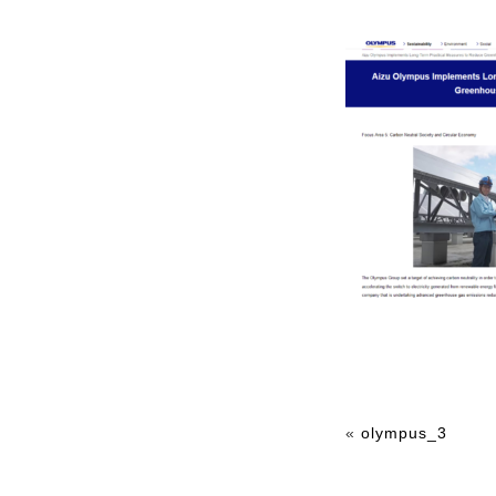
«
olympus_3