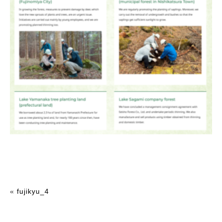
«
fujikyu_4