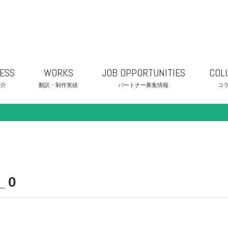
ESS
WORKS
JOB OPPORTUNITIES
COL
紹介
翻訳・制作実績
パートナー募集情報
コ
_0