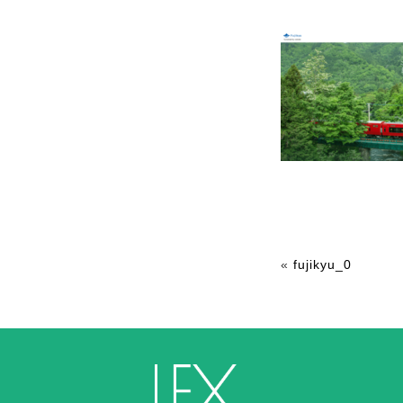
«
fujikyu_0