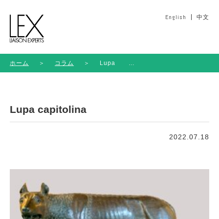
English
中文
ホーム
＞
コラム
＞
Lupa
capitolina
Lupa capitolina
2022.07.18