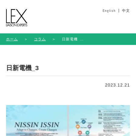
English
中文
ホーム
＞
コラム
＞
日新電機
_3
日新電機_3
2023.12.21