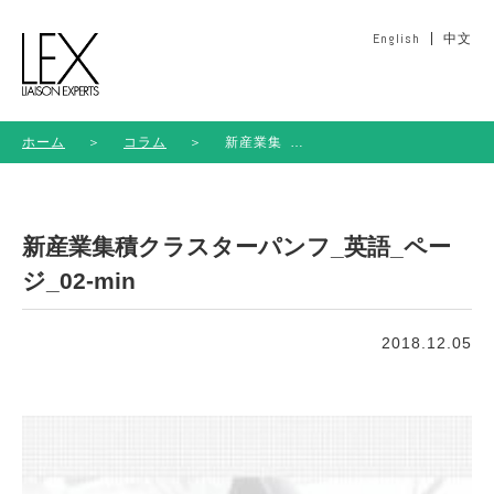
English
中文
ホーム
＞
コラム
＞
新産業集
積クラス
ターパン
フ_英語_
ページ
新産業集積クラスターパンフ_英語_ペー
_02-min
ジ_02-min
2018.12.05